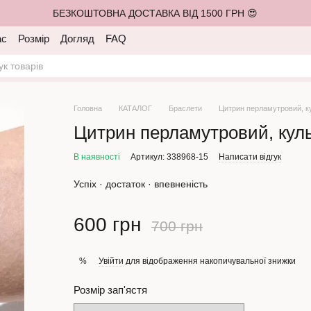
БЕЗКОШТОВНА ДОСТАВКА ВІД 1500 ГРН 😍
ас
Розмір
Догляд
FAQ
Головна
КАТАЛОГ
Браслети
Цитрин перламутровий, к
Цитрин перламутровий, кул
В наявності
Артикул: 338968-15
Написати відгук
Успіх · достаток · впевненість
600 грн
700 грн
Увійти
для відображення накопичувальної знижки
%
Розмір зап'ястя