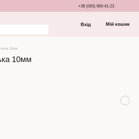
+38 (093) 960-41-23
Мій кошик
Вхід
улька 10мм
ька 10мм