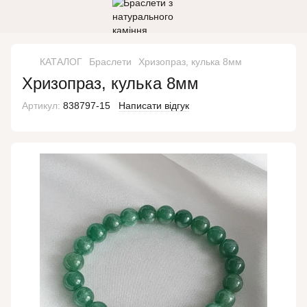
КАТАЛОГ
Браслети
Хризопраз, кулька 8мм
Хризопраз, кулька 8мм
Артикул:
838797-15
Написати відгук