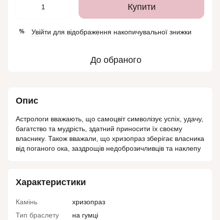
Купити
Увійти
для відображення накопичувальної знижки
%
До обраного
Опис
Астрологи вважають, що самоцвіт символізує успіх, удачу,
багатство та мудрість, здатний приносити їх своєму
власнику. Також вважали, що хризопраз зберігає власника
від поганого ока, заздрощів недоброзичливців та наклепу
Характеристики
Камінь
хризопраз
Тип браслету
на гумці