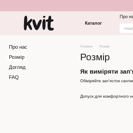
Перейти до основного контенту
Про н
Каталог
Про нас
Головна
Розмір
Розмір
Розмір
Догляд
Як виміряти зап'
FAQ
Обміряйте зап'ясток санти
Допуск для комфортного но