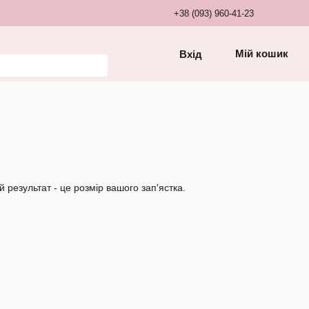
+38 (093) 960-41-23
Мій кошик
Вхід
 результат - це розмір вашого зап'ястка.