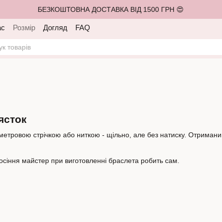
БЕЗКОШТОВНА ДОСТАВКА ВІД 1500 ГРН 😍
ас
Розмір
Догляд
FAQ
ясток
метровою стрічкою або ниткою - щільно, але без натиску. Отриманий
сіння майстер при виготовленні браслета робить сам.