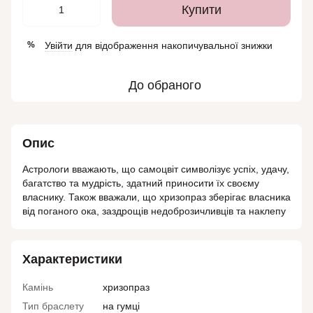
Купити
Увійти
для відображення накопичувальної знижки
%
До обраного
Опис
Астрологи вважають, що самоцвіт символізує успіх, удачу,
багатство та мудрість, здатний приносити їх своєму
власнику. Також вважали, що хризопраз зберігає власника
від поганого ока, заздрощів недоброзичливців та наклепу
Характеристики
Камінь
хризопраз
Тип браслету
на гумці