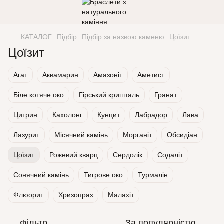
КАТАЛОГ
Підбір
Підбір за назвою каменю
Цоїзит
Цоїзит
Агат
Аквамарин
Амазоніт
Аметист
Біле котяче око
Гірський кришталь
Гранат
Цитрин
Кахолонг
Кунцит
Лабрадор
Лава
Лазурит
Місячний камінь
Морганіт
Обсидіан
Цоїзит
Рожевий кварц
Сердолік
Содаліт
Сонячний камінь
Тигрове око
Турмалін
Флюорит
Хризопраз
Малахіт
Фільтр
За популярністю