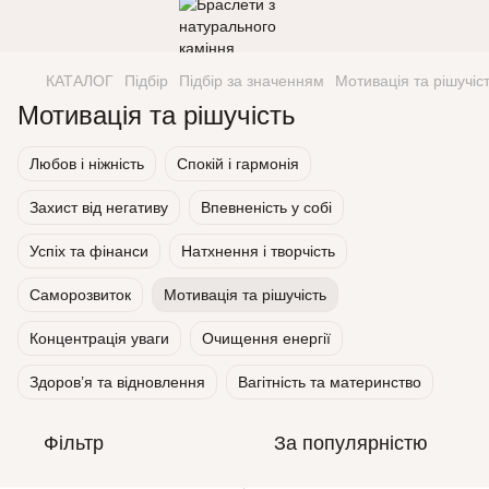
КАТАЛОГ
Підбір
Підбір за значенням
Мотивація та рішучіс
Мотивація та рішучість
Любов і ніжність
Спокій і гармонія
Захист від негативу
Впевненість у собі
Успіх та фінанси
Натхнення і творчість
Саморозвиток
Мотивація та рішучість
Концентрація уваги
Очищення енергії
Здоров’я та відновлення
Вагітність та материнство
Фільтр
За популярністю