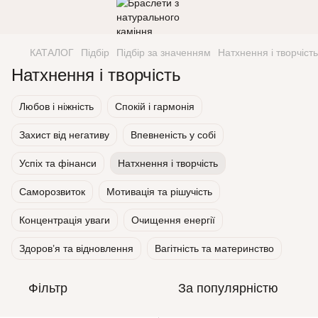
КАТАЛОГ
Підбір
Підбір за значенням
Натхнення і творчість
Натхнення і творчість
Любов і ніжність
Спокій і гармонія
Захист від негативу
Впевненість у собі
Успіх та фінанси
Натхнення і творчість
Саморозвиток
Мотивація та рішучість
Концентрація уваги
Очищення енергії
Здоров’я та відновлення
Вагітність та материнство
Фільтр
За популярністю