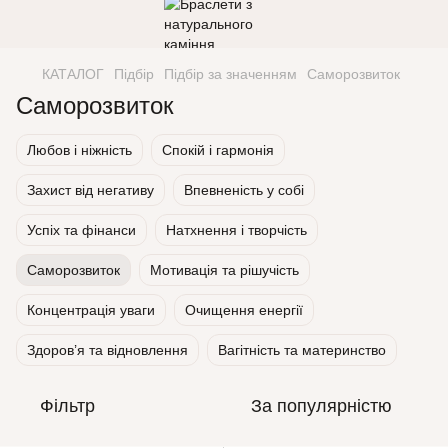
КАТАЛОГ
Підбір
Підбір за значенням
Саморозвиток
Саморозвиток
Любов і ніжність
Спокій і гармонія
Захист від негативу
Впевненість у собі
Успіх та фінанси
Натхнення і творчість
Саморозвиток
Мотивація та рішучість
Концентрація уваги
Очищення енергії
Здоров’я та відновлення
Вагітність та материнство
Фільтр
За популярністю