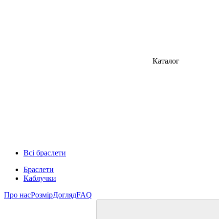
Каталог
Всі браслети
Браслети
Каблучки
Про нас
Розмір
Догляд
FAQ