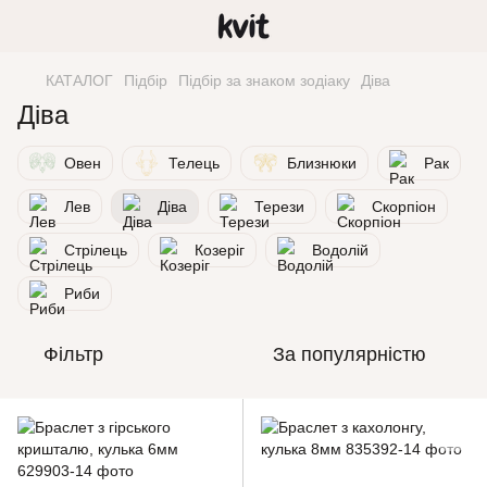
КАТАЛОГ
Підбір
Підбір за знаком зодіаку
Діва
Діва
Овен
Телець
Близнюки
Рак
Лев
Діва
Терези
Скорпіон
Стрілець
Козеріг
Водолій
Риби
Фільтр
За популярністю