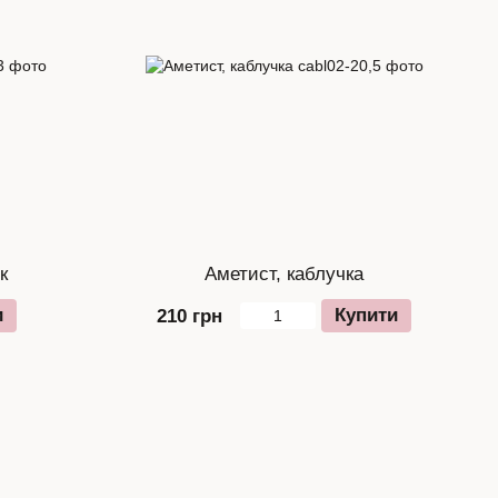
к
Аметист, каблучка
и
Купити
210 грн