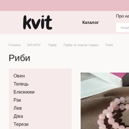
Перейти до основного контенту
Про н
Каталог
Головна
КАТАЛОГ
Підбір
Підбір за знаком зодіаку
Риби
Риби
Овен
Телець
Близнюки
Рак
Лев
Діва
Терези