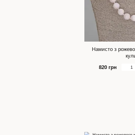
Намисто з рожевог
кул
820 грн