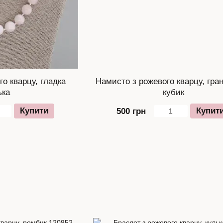
о кварцу, гладка
Намисто з рожевого кварцу, гра
ька
кубик
Купити
Купит
500 грн