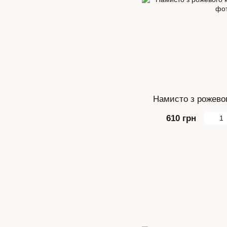
Намисто з рожевог
610 грн