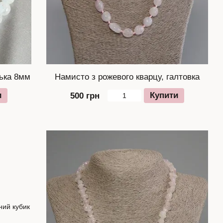
лька 8мм
Намисто з рожевого кварцу, галтовка
и
Купити
500 грн