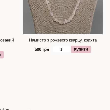
нований
Намисто з рожевого кварцу, крихта
Купити
500 грн
и