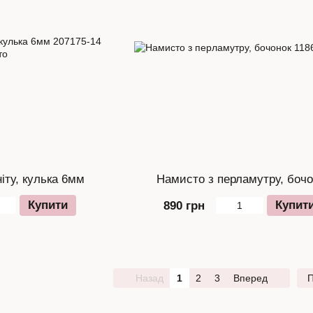
іту, кулька 6мм
Намисто з перламутру, бочо
Купити
Купит
890 грн
Назад
1
2
3
Вперед
П