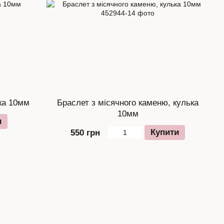
ька 10мм
Браслет з місячного каменю, кулька
10мм
и
Купити
550 грн