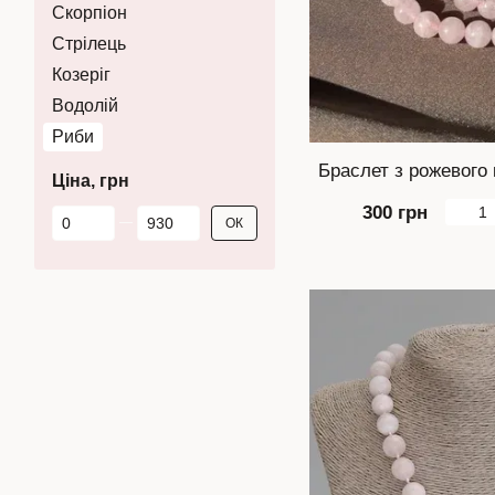
Скорпіон
Стрілець
Козеріг
Водолій
Риби
Браслет з рожевого 
Ціна, грн
300 грн
Від Ціна, грн
До Ціна, грн
ОК