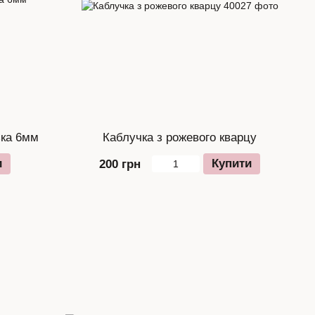
ька 6мм
Каблучка з рожевого кварцу
и
Купити
200 грн