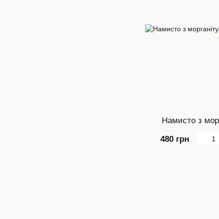
Намисто з морг
480 грн