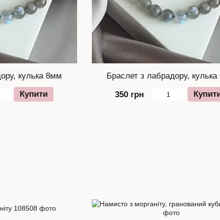
ору, кулька 8мм
Браслет з лабрадору, кулька
Купити
Купит
350 грн