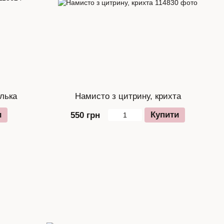
улька
Намисто з цитрину, крихта
и
Купити
550 грн