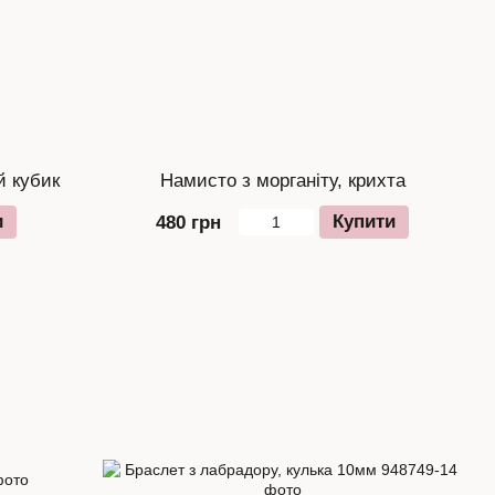
й кубик
Намисто з морганіту, крихта
и
Купити
480 грн