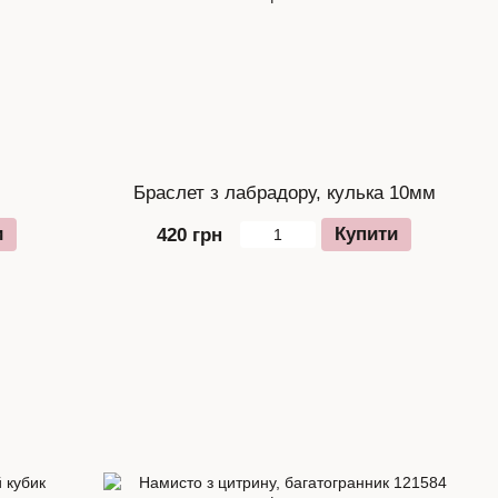
Браслет з лабрадору, кулька 10мм
и
Купити
420 грн