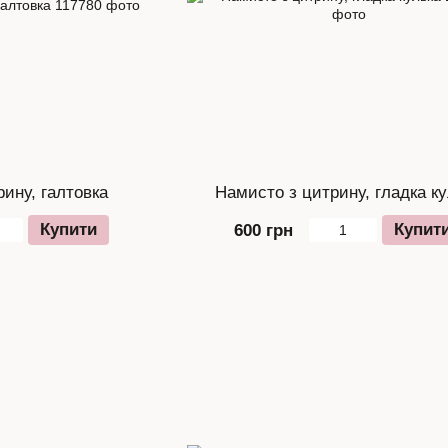
ину, галтовка
Намисто з цитрину, гладка к
Купити
Купит
600 грн