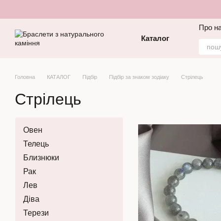
Перейти до основного контенту
Про н
Каталог
Головна
КАТАЛОГ
Підбір
Підбір за знаком зодіаку
Стрілець
Стрілець
Овен
Телець
Близнюки
Рак
Лев
Діва
Терези