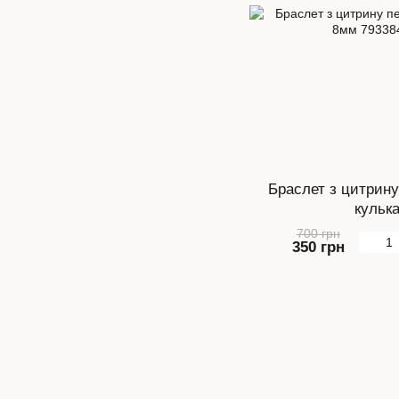
Браслет з цитрину
кульк
700 грн
350 грн