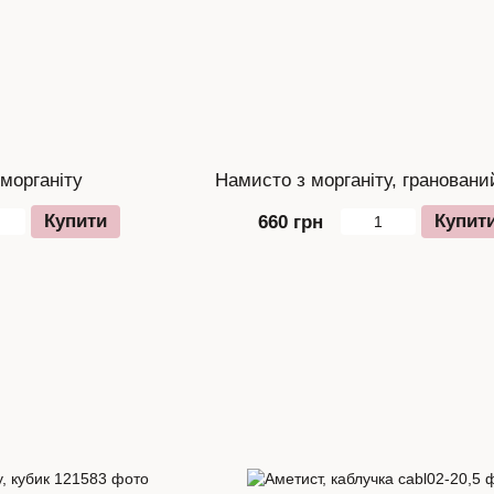
морганіту
Намисто з морганіту, грановани
Купити
Купит
660 грн