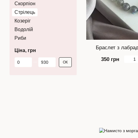
Скорпіон
Стрілець
Козеріг
Водолій
Риби
Браслет з лабрад
Ціна, грн
350 грн
Від Ціна, грн
До Ціна, грн
ОК