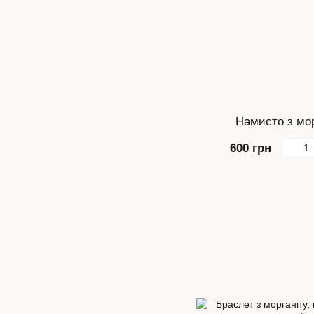
Намисто з мор
600 грн