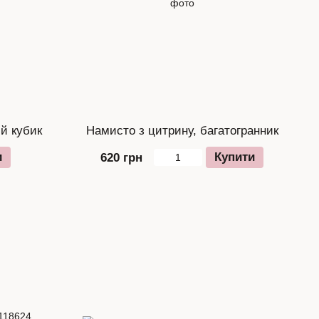
й кубик
Намисто з цитрину, багатогранник
и
Купити
620 грн