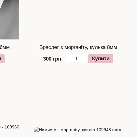
 6мм
Браслет з морганіту, кулька 8мм
и
Купити
300 грн