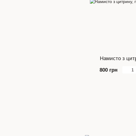
Намисто з цитр
800 грн