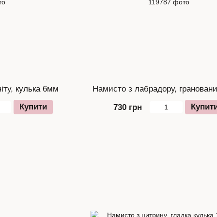
іту, кулька 6мм
Намисто з лабрадору, грановани
Купити
Купит
730 грн