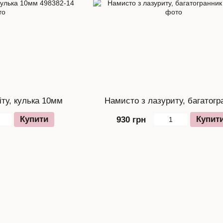
іту, кулька 10мм
Намисто з лазуриту, багатогр
Купити
Купит
930 грн