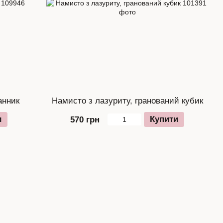
анник
Намисто з лазуриту, гранований кубик
и
Купити
570 грн