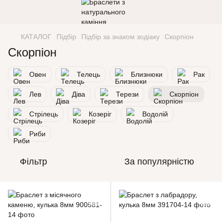
КАТАЛОГ
Підбір
Підбір за знаком зодіаку
Скорпіон
Скорпіон
Овен
Телець
Близнюки
Рак
Лев
Діва
Терези
Скорпіон
Стрілець
Козеріг
Водолій
Риби
Фільтр
За популярністю