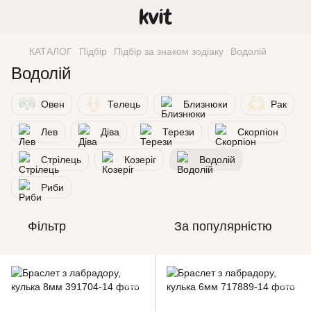
КАТАЛОГ
Підбір
Підбір за знаком зодіаку
Водолій
Водолій
Овен
Телець
Близнюки
Рак
Лев
Діва
Терези
Скорпіон
Стрілець
Козеріг
Водолій
Риби
Фільтр
За популярністю