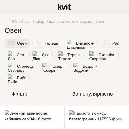
КАТАЛОГ
Підбір
Підбір за знаком зодіаку
Овен
Овен
Овен
Телець
Близнюки
Рак
Лев
Діва
Терези
Скорпіон
Стрілець
Козеріг
Водолій
Риби
Фільтр
За популярністю